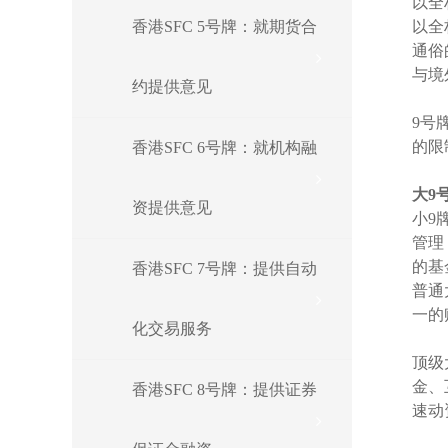
以全
香港SFC 5号牌：就期货合
以全
通俗
与境
约提供意见
9号
的限
香港SFC 6号牌：就机构融
大9
资提供意见
小9
管理
的基
香港SFC 7号牌：提供自动
普通
一的
化交易服务
顶级
金、
香港SFC 8号牌：提供证券
速动