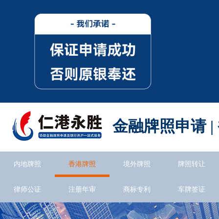
金融牌照申请 |
内地牌照
香港牌照
境外牌照
牌照转让
律师公证
注册年审
商标专利
车牌签证