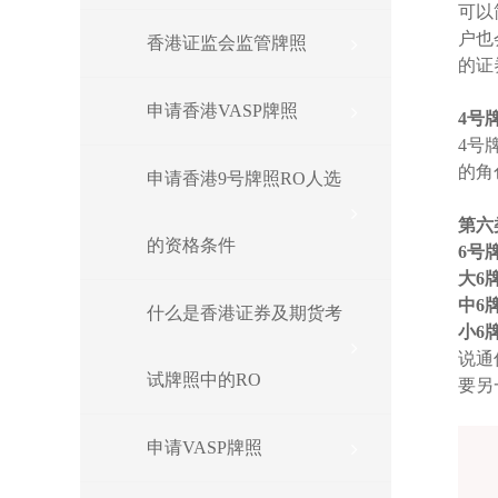
可以
户也
香港证监会监管牌照
的证
申请香港VASP牌照
4号
4号
的角
申请香港9号牌照RO人选
第六
的资格条件
6号
大6
中6
什么是香港证券及期货考
小6
说通
试牌照中的RO
要另
申请VASP牌照